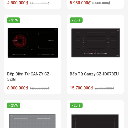
4.800.000₫
5.950.000₫
11.380.000₫
8.500.000₫
- 31%
- 25%
Bếp Điện Từ CANZY CZ-
Bếp Từ Canzy CZ-ID078EU
52IG
8.900.000₫
15.700.000₫
12.980.000₫
20.980.000₫
- 25%
- 25%