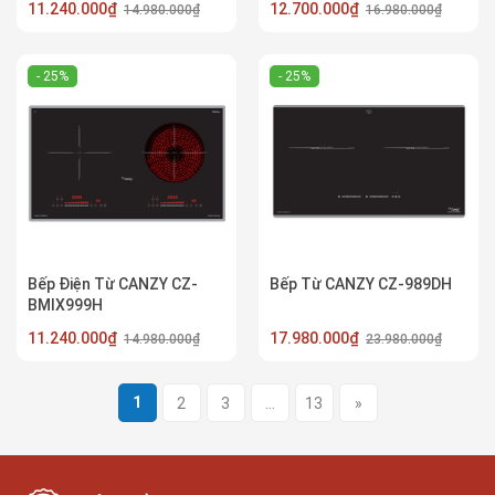
11.240.000₫
12.700.000₫
14.980.000₫
16.980.000₫
- 25%
- 25%
Bếp Điện Từ CANZY CZ-
Bếp Từ CANZY CZ-989DH
BMIX999H
11.240.000₫
17.980.000₫
14.980.000₫
23.980.000₫
1
2
3
...
13
»