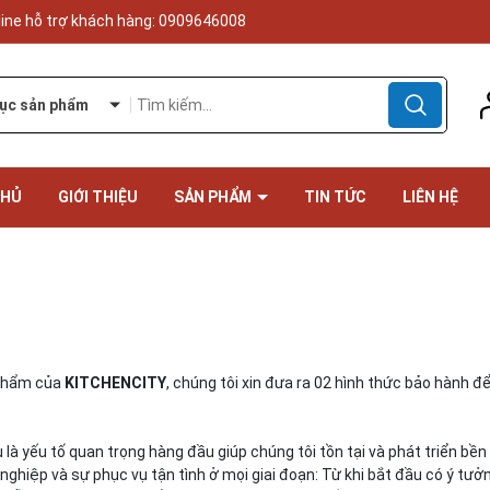
line hỗ trợ khách hàng:
0909646008
ục sản phẩm
CHỦ
GIỚI THIỆU
SẢN PHẨM
TIN TỨC
LIÊN HỆ
 phẩm của
KITCHENCITY
, chúng tôi xin đưa ra 02 hình thức bảo hành 
ụ là yếu tố quan trọng hàng đầu giúp chúng tôi tồn tại và phát triển bền
hiệp và sự phục vụ tận tình ở mọi giai đoạn: Từ khi bắt đầu có ý tưởn