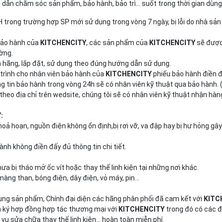
g dẫn chăm sóc sản phẩm, bảo hành, bảo trì… suốt trong thời gian dùn
trong trường hợp SP mới sử dụng trong vòng 7 ngày, bị lỗi do nhà sản
 bảo hành của
KITCHENCITY
, các sản phẩm của
KITCHENCITY
sẽ được 
ường.
hãng, lắp đặt, sử dụng theo đúng hướng dẫn sử dụng.
 trình cho nhân viên bảo hành của
KITCHENCITY
phiếu bảo hành điền đầ
g tin bảo hành trong vòng 24h sẽ có nhân viên kỹ thuật qua bảo hành. 
 theo địa chỉ trên wedsite, chúng tôi sẽ có nhân viên kỹ thuật nhận hàn
:
hoả hoạn, nguồn điện không ổn định,bị rơi vỡ, va đập hay bị hư hỏng gây
h không điền đấy đủ thông tin chi tiết.
a bị tháo mở ốc vít hoặc thay thế linh kiện tại những nơi khác.
àng than, bóng điện, dây điện, vỏ máy, pin…
ụng sản phẩm, Chính đại diện các hãng phân phối đã cam kết với
KITC
n ký hợp đồng hợp tác thương mại với
KITCHENCITY
trong đó có các đ
vụ sửa chữa thay thế linh kiện… hoàn toàn miễn phí.