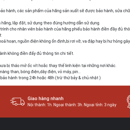
bảo hành, các sản phẩm của hãng sản xuất sẽ được bảo hành, sửa chữa, 
hãng, lắp đặt, sử dụng theo đúng hướng dẫn sử dụng.
rình cho nhân viên bảo hành của hãng phiếu bảo hành điền đầy đủ thông
t:
hoả hoạn, nguồn điện không ổn định,bị rơi vỡ, va đập hay bị hư hỏng gây
h không điền đấy đủ thông tin chi tiết.
a bị tháo mở ốc vít hoắc thay thế linh kiện tại những nơi khác.
màng than, bóng điện,dây điện, vỏ máy, pin…
 bảo hành trong 24h hoặc 48h (trừ thứ bảy & chủ nhật )
Giao hàng nhanh
Nội thành: 1h. Ngoại thành: 3h. Ngoại tỉnh: 3 ngày