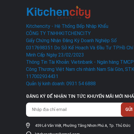
Kitchencity - Hệ Thống Bếp Nhập Khẩu
CÔNG TY TNHHKITCHENCITY
Giấy Chứng Nhận Đăng Ký Doanh Nghiệp Số
0317698351 Do Sở Kế Hoạch Và Đầu Tư TP.Hồ Chí
Minh Cấp Ngày 23/02/2023
Thông Tin Tài Khoản: Vietinbank - Ngân hàng TMCP
Công Thương Việt Nam chi nhánh Nam Sài Gòn, ST
117002934431
Quản lý kinh doanh: 0931 54 6888
ĐĂNG KÝ ĐỂ NHẬN TIN TỨC KHUYẾN MÃI MỚI NH
GỬI
459 Lê Văn Việt, Phường Tăng Nhơn Phú A, Tp. Thủ Đức