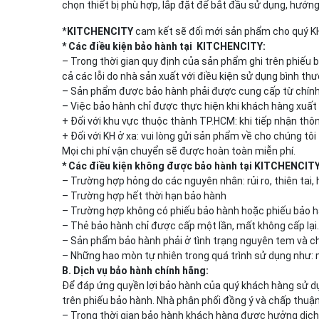
chọn thiết bị phù hợp, lắp đặt để bắt đầu sử dụng, hướn
*
KITCHENCITY
cam kết sẽ đối mới sản phẩm cho quý KH 
* Các điều kiện bảo hành tại KITCHENCITY:
– Trong thời gian quy định của sản phẩm ghi trên phiếu
cả các lỗi do nhà sản xuất với điều kiện sử dụng bình th
– Sản phẩm được bảo hành phải được cung cấp từ chính 
– Việc bảo hành chỉ được thực hiện khi khách hàng xuất
+ Đối với khu vực thuộc thành TP.HCM: khi tiếp nhận thôn
+ Đối với KH ở xa: vui lòng gửi sản phẩm về cho chúng tôi
Mọi chi phí vận chuyển sẽ được hoàn toàn miễn phí.
* Các điều kiện không được bảo hành tại KITCHENCITY
– Trường hợp hỏng do các nguyên nhân: rủi ro, thiên tai, 
– Trường hợp hết thời hạn bảo hành
– Trường hợp không có phiếu bảo hành hoặc phiếu bảo hàn
– Thẻ bảo hành chỉ được cấp một lần, mất không cấp lại.
– Sản phẩm bảo hành phải ở tình trạng nguyên tem và chư
– Những hao mòn tự nhiên trong quá trình sử dụng như: m
B. Dịch vụ bảo hành chính hãng:
Để đáp ứng quyền lợi bảo hành của quý khách hàng sử d
trên phiếu bảo hành. Nhà phân phối đồng ý và chấp thuậ
– Trong thời gian bảo hành khách hàng được hưởng dịch 