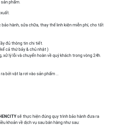
g sản phẩm.
 xuất.
bảo hành, sửa chữa, thay thế linh kiện miễn phí, cho tất
y đủ thông tin chi tiết.
(kể cả thứ bảy & chủ nhật )
g, xử lý lỗi và chuyển hoàn về quý khách trong vòng 24h.
 ra bởi vật lạ rơi vào sản phẩm …
HENCITY
sẽ thực hiện đúng quy trình bảo hành đưa ra
iều khoản về dịch vụ sau bán hàng như sau: