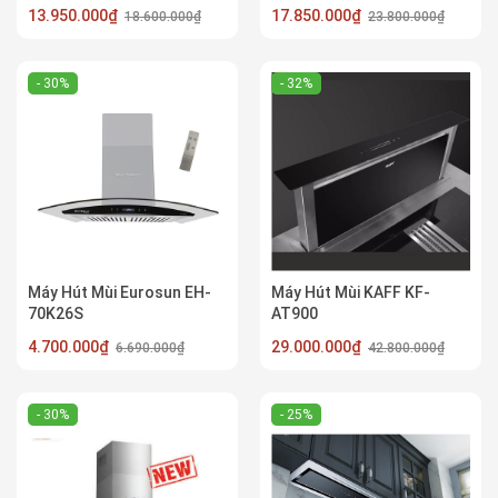
13.950.000₫
17.850.000₫
18.600.000₫
23.800.000₫
- 30%
- 32%
Máy Hút Mùi Eurosun EH-
Máy Hút Mùi KAFF KF-
70K26S
AT900
4.700.000₫
29.000.000₫
6.690.000₫
42.800.000₫
- 30%
- 25%