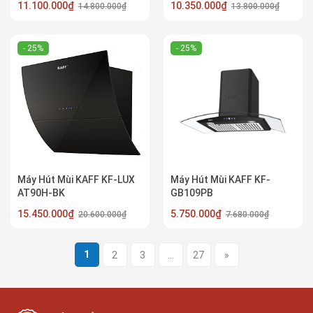
11.100.000₫
10.350.000₫
14.800.000₫
13.800.000₫
- 25%
- 25%
Máy Hút Mùi KAFF KF-LUX
Máy Hút Mùi KAFF KF-
AT90H-BK
GB109PB
15.450.000₫
5.750.000₫
20.600.000₫
7.680.000₫
1
2
3
...
27
»