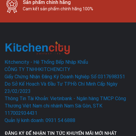
Sản phẩm chính hãng
Cam kết sản phẩm chính hãng 100%
Kitchencity - Hệ Thống Bếp Nhập Khẩu
CÔNG TY TNHHKITCHENCITY
Giấy Chứng Nhận Đăng Ký Doanh Nghiệp Số 0317698351
Do Sở Kế Hoạch Và Đầu Tư TP.Hồ Chí Minh Cấp Ngày
23/02/2023
Thông Tin Tài Khoản: Vietinbank - Ngân hàng TMCP Công
Thương Việt Nam chi nhánh Nam Sài Gòn, STK
117002934431
Quản lý kinh doanh: 0931 54 6888
ĐĂNG KÝ ĐỂ NHẬN TIN TỨC KHUYẾN MÃI MỚI NHẤT