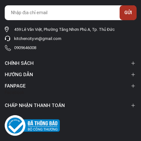
GỬI
459 Lê Văn Việt, Phường Tăng Nhơn Phú A, Tp. Thủ Đức
kitchencity.vn@gmail.com
0909646008
CHÍNH SÁCH
HƯỚNG DẪN
FANPAGE
Facebook
CHẤP NHẬN THANH TOÁN