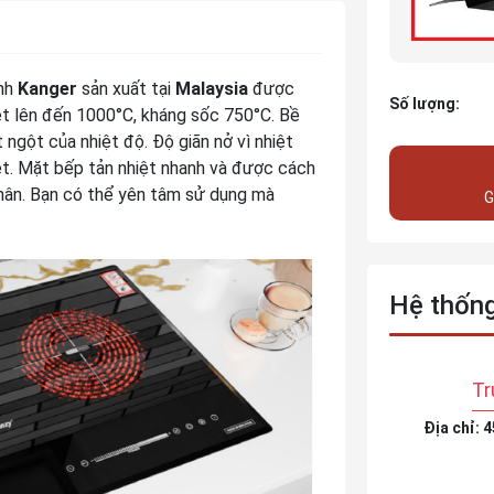
ính
Kanger
sản xuất
tại
Malaysia
được
Số lượng:
iệt lên đến 1000°C, kháng sốc 750°C. Bề
 ngột của nhiệt độ. Độ giãn nở vì nhiệt
ệt. Mặt bếp tản nhiệt nhanh và được cách
 thân. Bạn có thể yên tâm sử dụng mà
G
Hệ thốn
Tr
Địa chỉ: 