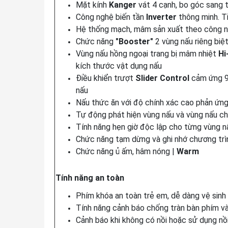
Mặt kính
Kanger
vát 4 cạnh, bo góc sang 
Công nghệ biến tần
Inverter
thông minh. T
Hệ thống mạch, mâm sản xuất theo công 
Chức năng
"Booster"
2 vùng nấu riêng biệ
Vùng nấu hồng ngoại trang bị mâm nhiệt
Hi
kích thước vật dụng nấu
Điều khiển trượt
Slider Control
cảm ứng 9
nấu
Nấu thức ăn với độ chính xác cao phản ứn
Tự động phát hiện vùng nấu và vùng nấu chỉ
Tính năng hẹn giờ độc lập cho từng vùng n
Chức năng tạm dừng và ghi nhớ chương trì
Chức năng ủ ấm, hâm nóng |
Warm
Tính năng an toàn
Phím khóa an toàn trẻ em, dễ dàng vệ sinh
Tính năng cảnh báo chống tràn bàn phím và
Cảnh báo khi không có nồi hoặc sử dụng nồ