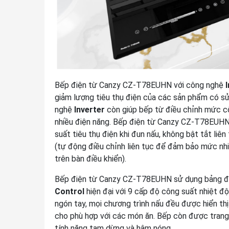
Bếp điện từ Canzy CZ-T78EUHN với công nghệ
giảm lượng tiêu thụ điện của các sản phẩm có sử
nghệ
Inverter
còn giúp bếp từ điều chỉnh mức c
nhiều điện năng. Bếp điện từ Canzy CZ-T78EUHN 
suất tiêu thụ điện khi đun nấu, không bật tắt li
(tự động điều chỉnh liên tục để đảm bảo mức nhi
trên bàn điều khiển).
Bếp điện từ Canzy CZ-T78EUHN sử dụng bảng đi
Control
hiện đại với 9 cấp độ công suất nhiệt đ
ngón tay, mọi chương trình nấu đều được hiển th
cho phù hợp với các món ăn. Bếp còn được trang
tính năng tạm dừng và hâm nóng.