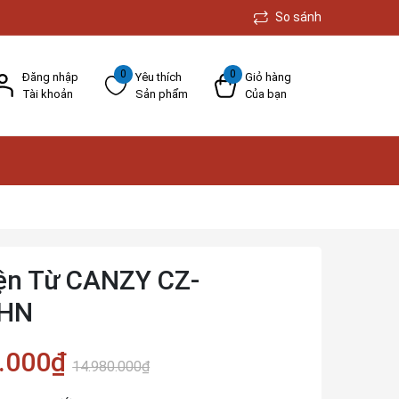
So sánh
0
0
Đăng nhập
Yêu thích
Giỏ hàng
Tài khoản
Sản phẩm
Của bạn
ện Từ CANZY CZ-
HN
.000₫
14.980.000₫