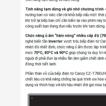
Tính năng tạm dừng và ghi nhớ chương trình -
nướng bạn có viêc cần rời khỏi bếp nấu một thời
khi trở lại bếp bạn chỉ cần bấm lại vào phím này
công suất bạn đang đun nấu trước khi tạm dừng.
Chức năng ủ ấm “hâm nóng” nhiều cấp độ (
70
nghệ biến tần
Inverter
vượt trội, bếp điện từ C
nhiệt độ nhất định, chức năng ủ ấm được lập trìn
mức
70ºC, 80ºC và 90ºC
giúp chúng ta duy trì 
nguội đi phải đun lại nhiều lần làm giảm chất din
đông thời tiết lạnh.
Phần thân vỏ của bếp điện từ Canzy CZ-T78EUHN 
chất liệu có khả năng chống lại quá trình oxi hóa 
dụng và thích hợp với khí hậu nhiệt đới gió mùa t