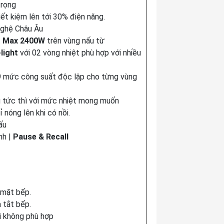
trọng
iết kiệm lên tới 30% điện năng.
nghệ Châu Âu
t
Max 2400W
trên vùng nấu từ
-light
với 02 vòng nhiệt phù hợp với nhiều
 mức công suất độc lập cho từng vùng
g tức thì với mức nhiệt mong muốn
 nóng lên khi có nồi.
ấu
nh |
Pause & Recall
 mặt bếp.
 tắt bếp.
i không phù hợp