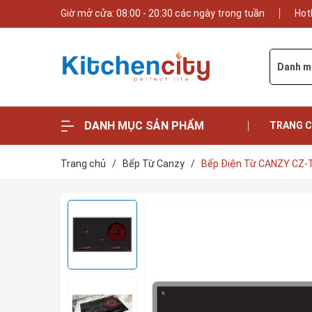
Giờ mở cửa: 08:00 - 20:30 các ngày trong tuần
Hot
Danh m
DANH MỤC SẢN PHẨM
TRANG 
Trang chủ
/
Bếp Từ Canzy
/
Bếp Điện Từ CANZY CZ