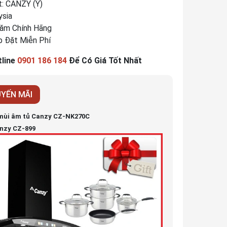
t: CANZY (Ý)
ysia
Năm Chính Hãng
p Đặt Miễn Phí
line
0901 186 184
Để Có Giá Tốt Nhất
YẾN MÃI
mùi âm tủ Canzy CZ-NK270C
anzy CZ-899