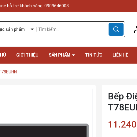
line hỗ trợ khách hàng:
0909646008
ục sản phẩm
CHỦ
GIỚI THIỆU
SẢN PHẨM
TIN TỨC
LIÊN HỆ
-T78EUHN
Bếp Đi
T78EU
11.240