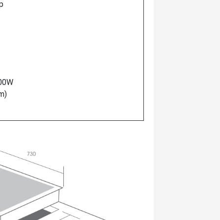
p
200W
m)