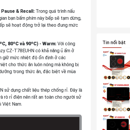
 Pause & Recall:
Trong quá trình nấu
 gian bạn bấm phím này bếp sẽ tạm dừng,
 bếp sẽ hoạt động trở lại theo đung mức
Tin nổi bật
ºC, 80ºC và 90ºC
) -
Warm
:
Với công
anzy CZ-T78EUHN có khả năng ủ ấm ở
h giữ mức nhiệt độ ổn định ở các
nhiệt cho thức ăn luôn nóng mà không bị
h dưỡng trong thức ăn, đặc biệt về mùa
sử dụng chất liệu thép chống rỉ. Đây là
và rò rỉ điện nên rất an toàn cho người sử
ại Việt Nam.