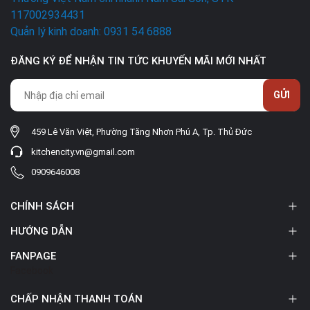
117002934431
Quản lý kinh doanh: 0931 54 6888
ĐĂNG KÝ ĐỂ NHẬN TIN TỨC KHUYẾN MÃI MỚI NHẤT
GỬI
459 Lê Văn Việt, Phường Tăng Nhơn Phú A, Tp. Thủ Đức
kitchencity.vn@gmail.com
0909646008
CHÍNH SÁCH
HƯỚNG DẪN
FANPAGE
Facebook
CHẤP NHẬN THANH TOÁN