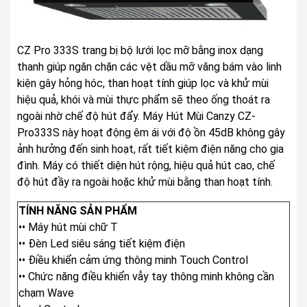
CZ Pro 333S trang bị bộ lưới lọc mỡ bằng inox dạng
thanh giúp ngăn chặn các vệt dầu mỡ văng bám vào linh
kiện gây hỏng hóc, than hoạt tính giúp lọc và khử mùi
hiệu quả, khói và mùi thực phẩm sẽ theo ống thoát ra
ngoài nhờ chế độ hút đẩy. Máy Hút Mùi Canzy CZ-
Pro333S này hoạt động êm ái với độ ồn 45dB không gây
ảnh hưởng đến sinh hoạt, rất tiết kiệm điện năng cho gia
đình. Máy có thiết diện hút rộng, hiệu quả hút cao, chế
độ hút đầy ra ngoài hoặc khử mùi bằng than hoạt tính.
TÍNH NĂNG SẢN PHẨM
•• Máy hút mùi chữ T
•• Đèn Led siêu sáng tiết kiệm điện
•• Điều khiển cảm ứng thông minh Touch Control
•• Chức năng điều khiển vẫy tay thông minh không cần
chạm Wave