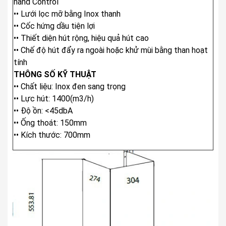
hand Control
•• Lưới lọc mỡ bằng Inox thanh
•• Cốc hứng dầu tiện lợi
•• Thiết diện hút rộng, hiệu quả hút cao
•• Chế độ hút đẩy ra ngoài hoặc khử mùi bằng than hoạt
tính
THÔNG SỐ KỸ THUẬT
•• Chất liệu: Inox đen sang trọng
•• Lực hút: 1400(m3/h)
•• Độ ồn: <45dbA
•• Ống thoát: 150mm
•• Kích thước: 700mm