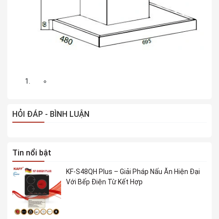
HỎI ĐÁP - BÌNH LUẬN
Tin nổi bật
KF-S48QH Plus – Giải Pháp Nấu Ăn Hiện Đại
Với Bếp Điện Từ Kết Hợp