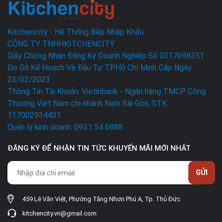
Kitchencity - Hệ Thống Bếp Nhập Khẩu
CÔNG TY TNHHKITCHENCITY
Giấy Chứng Nhận Đăng Ký Doanh Nghiệp Số 0317698351
Do Sở Kế Hoạch Và Đầu Tư TP.Hồ Chí Minh Cấp Ngày
23/02/2023
Thông Tin Tài Khoản: Vietinbank - Ngân hàng TMCP Công
Thương Việt Nam chi nhánh Nam Sài Gòn, STK
117002934431
Quản lý kinh doanh: 0931 54 6888
ĐĂNG KÝ ĐỂ NHẬN TIN TỨC KHUYẾN MÃI MỚI NHẤT
GỬI
459 Lê Văn Việt, Phường Tăng Nhơn Phú A, Tp. Thủ Đức
kitchencity.vn@gmail.com