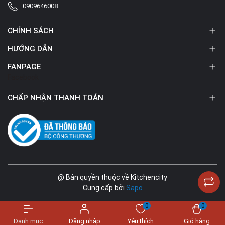
0909646008
CHÍNH SÁCH
HƯỚNG DẪN
FANPAGE
Facebook
CHẤP NHẬN THANH TOÁN
@ Bản quyền thuộc về Kitchencity
Cung cấp bởi
Sapo
0
0
Danh mục
Đăng nhập
Yêu thích
Giỏ hàng