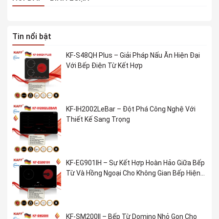
Tin nổi bật
KF-S48QH Plus – Giải Pháp Nấu Ăn Hiện Đại
Với Bếp Điện Từ Kết Hợp
KF-IH2002LeBar – Đột Phá Công Nghệ Với
Thiết Kế Sang Trọng
KF-EG901IH – Sự Kết Hợp Hoàn Hảo Giữa Bếp
Từ Và Hồng Ngoại Cho Không Gian Bếp Hiện
Đại
KF-SM200II – Bếp Từ Domino Nhỏ Gọn Cho