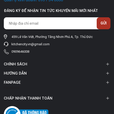
ĐĂNG KÝ ĐỂ NHẬN TIN TỨC KHUYẾN MÃI MỚI NHẤT
GỬI
459 Lê Văn Việt, Phường Tăng Nhơn Phú A, Tp. Thủ Đức
kitchencity.vn@gmail.com
0909646008
CHÍNH SÁCH
HƯỚNG DẪN
FANPAGE
Facebook
CHẤP NHẬN THANH TOÁN