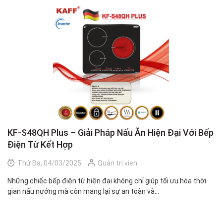
KF-S48QH Plus – Giải Pháp Nấu Ăn Hiện Đại Với Bếp
K
Điện Từ Kết Hợp
S
Thứ Ba, 04/03/2025
Quản trị vien
Những chiếc bếp điện từ hiện đại không chỉ giúp tối ưu hóa thời
Bế
gian nấu nướng mà còn mang lại sự an toàn và...
tư