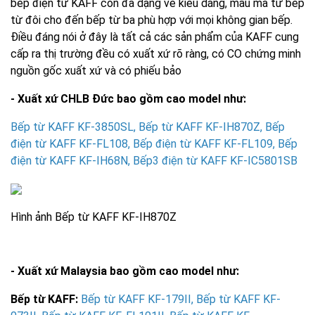
bếp điện từ KAFF còn đa dạng về kiểu dáng, mẫu mã từ bếp
từ đôi cho đến bếp từ ba phù hợp với mọi không gian bếp.
Điều đáng nói ở đây là tất cả các sản phẩm của KAFF cung
cấp ra thị trường đều có xuất xứ rõ ràng, có CO chứng minh
nguồn gốc xuất xứ và có phiếu bảo
- Xuất xứ CHLB Đức bao gồm cao model như:
Bếp từ KAFF KF-3850SL
,
Bếp từ KAFF KF-IH870Z
,
Bếp
điện từ KAFF KF-FL108
,
Bếp điện từ KAFF KF-FL109
,
Bếp
điện từ KAFF KF-IH68N
,
Bếp3 điện từ KAFF KF-IC5801SB
Hình ảnh
Bếp từ KAFF KF-IH870Z
- Xuất xứ Malaysia bao gồm cao model như:
Bếp từ KAFF:
Bếp từ KAFF KF-179II
,
Bếp từ KAFF KF-