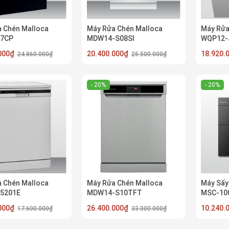
 Chén Malloca
Máy Rửa Chén Malloca
Máy Rửa
7CP
MDW14-S08SI
WQP12-
.000₫
20.400.000₫
18.920
24.860.000₫
25.500.000₫
- 20%
- 20%
 Chén Malloca
Máy Rửa Chén Malloca
Máy Sấy
5201E
MDW14-S10TFT
MSC-10
.000₫
26.400.000₫
10.240
17.600.000₫
33.000.000₫