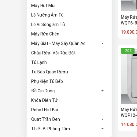
Máy Hút Mùi
Lò Nướng Âm Tủ
Máy Rửa
WQP6-8
Lò Vi Sóng âm Tủ
19.890
Máy Rửa Chén
Máy Giặt - Máy Sấy Quần Áo
- 20%
Chậu Rửa- Vòi Rửa Bát
Tủ Lạnh
Tủ Bảo Quản Rượu
Phụ Kiện Tủ Bếp
Đồ Gia Dụng
Khóa Điện Tử
Máy Rửa
Robot Hút Bụi
WQP12-
Quạt Trần Đèn
14.080
Thiết Bị Phòng Tắm