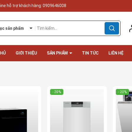
line hỗ trợ khách hàng:
0909646008
ục sản phẩm
CHỦ
GIỚI THIỆU
SẢN PHẨM
TIN TỨC
LIÊN HỆ
- 20%
- 20%