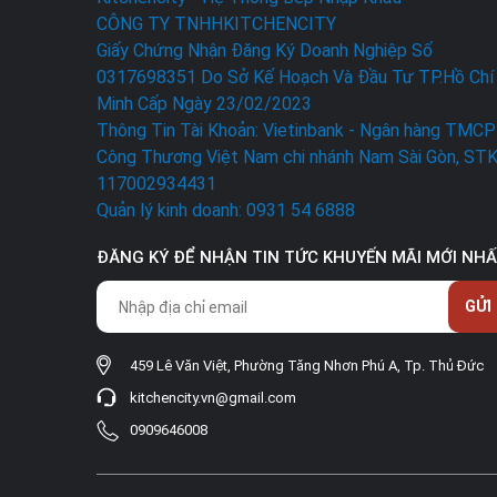
CÔNG TY TNHHKITCHENCITY
Giấy Chứng Nhận Đăng Ký Doanh Nghiệp Số
0317698351 Do Sở Kế Hoạch Và Đầu Tư TP.Hồ Chí
Minh Cấp Ngày 23/02/2023
Thông Tin Tài Khoản: Vietinbank - Ngân hàng TMCP
Công Thương Việt Nam chi nhánh Nam Sài Gòn, ST
117002934431
Quản lý kinh doanh: 0931 54 6888
ĐĂNG KÝ ĐỂ NHẬN TIN TỨC KHUYẾN MÃI MỚI NH
GỬI
459 Lê Văn Việt, Phường Tăng Nhơn Phú A, Tp. Thủ Đức
kitchencity.vn@gmail.com
0909646008