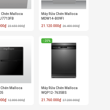
 Chén Malloca
Máy Rửa Chén Malloca
J7713FB
MDW14-B09FI
.000₫
21.120.000₫
23.650.000₫
26.400.000₫
- 20%
 Chén Malloca
Máy Rửa Chén Malloca
05
WQP12-7635BS
.000₫
21.760.000₫
12.800.000₫
27.200.000₫