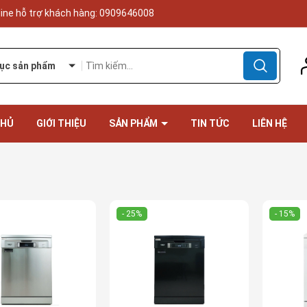
line hỗ trợ khách hàng:
0909646008
ục sản phẩm
CHỦ
GIỚI THIỆU
SẢN PHẨM
TIN TỨC
LIÊN HỆ
- 25%
- 15%