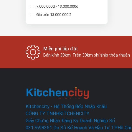
7.000.000đ - 13.000.000đ
Giá trên 13.000.000đ
Miễn phí lắp đặt
Bán kính 30km. Trên 30km phí ship thỏa thuận
Kitchencity - Hệ Thống Bếp Nhập Khẩu
CÔNG TY TNHHKITCHENCITY
Giấy Chứng Nhận Đăng Ký Doanh Nghiệp Số
0317698351 Do Sở Kế Hoạch Và Đầu Tư TP.Hồ Chí