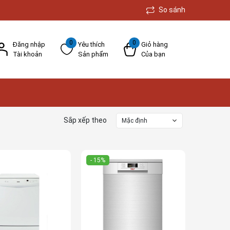
So sánh
0
0
Đăng nhập
Yêu thích
Giỏ hàng
Tài khoản
Sản phẩm
Của bạn
Sắp xếp theo
Mặc định
- 15%