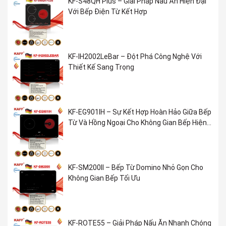
KF-S48QH Plus – Giải Pháp Nấu Ăn Hiện Đại
Với Bếp Điện Từ Kết Hợp
KF-IH2002LeBar – Đột Phá Công Nghệ Với
Thiết Kế Sang Trọng
KF-EG901IH – Sự Kết Hợp Hoàn Hảo Giữa Bếp
Từ Và Hồng Ngoại Cho Không Gian Bếp Hiện
Đại
KF-SM200II – Bếp Từ Domino Nhỏ Gọn Cho
Không Gian Bếp Tối Ưu
KF-ROTE55 – Giải Pháp Nấu Ăn Nhanh Chóng