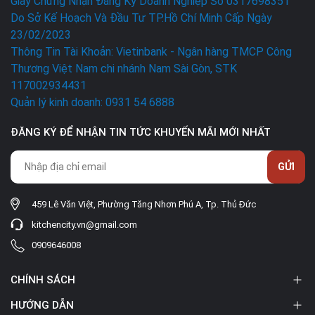
Giấy Chứng Nhận Đăng Ký Doanh Nghiệp Số 0317698351
Do Sở Kế Hoạch Và Đầu Tư TP.Hồ Chí Minh Cấp Ngày
23/02/2023
Thông Tin Tài Khoản: Vietinbank - Ngân hàng TMCP Công
Thương Việt Nam chi nhánh Nam Sài Gòn, STK
117002934431
Quản lý kinh doanh: 0931 54 6888
ĐĂNG KÝ ĐỂ NHẬN TIN TỨC KHUYẾN MÃI MỚI NHẤT
GỬI
459 Lê Văn Việt, Phường Tăng Nhơn Phú A, Tp. Thủ Đức
kitchencity.vn@gmail.com
0909646008
CHÍNH SÁCH
HƯỚNG DẪN