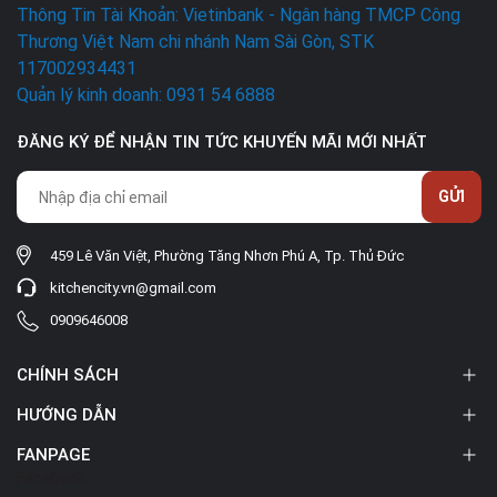
Thông Tin Tài Khoản: Vietinbank - Ngân hàng TMCP Công
Thương Việt Nam chi nhánh Nam Sài Gòn, STK
117002934431
Quản lý kinh doanh: 0931 54 6888
ĐĂNG KÝ ĐỂ NHẬN TIN TỨC KHUYẾN MÃI MỚI NHẤT
GỬI
459 Lê Văn Việt, Phường Tăng Nhơn Phú A, Tp. Thủ Đức
kitchencity.vn@gmail.com
0909646008
CHÍNH SÁCH
HƯỚNG DẪN
FANPAGE
Facebook