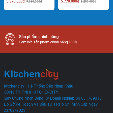
5.370.000₫
5.770.000₫
7.680.000₫
8.250.000₫
Sản phẩm chính hãng
Cam kết sản phẩm chính hãng 100%
Kitchencity - Hệ Thống Bếp Nhập Khẩu
CÔNG TY TNHHKITCHENCITY
Giấy Chứng Nhận Đăng Ký Doanh Nghiệp Số 0317698351
Do Sở Kế Hoạch Và Đầu Tư TP.Hồ Chí Minh Cấp Ngày
23/02/2023