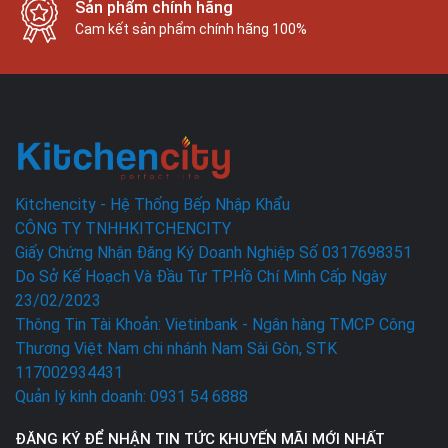
Sản phẩm chính hãng
Cam kết sản phẩm chính hãng 100%
Kitchencity - Hệ Thống Bếp Nhập Khẩu
CÔNG TY TNHHKITCHENCITY
Giấy Chứng Nhận Đăng Ký Doanh Nghiệp Số 0317698351
Do Sở Kế Hoạch Và Đầu Tư TP.Hồ Chí Minh Cấp Ngày
23/02/2023
Thông Tin Tài Khoản: Vietinbank - Ngân hàng TMCP Công
Thương Việt Nam chi nhánh Nam Sài Gòn, STK
117002934431
Quản lý kinh doanh: 0931 54 6888
ĐĂNG KÝ ĐỂ NHẬN TIN TỨC KHUYẾN MÃI MỚI NHẤT