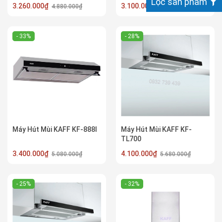
Lọc sản phẩm
3.260.000₫
3.100.000₫
4.880.000₫
4.680.000₫
- 33%
- 28%
Máy Hút Mùi KAFF KF-888I
Máy Hút Mùi KAFF KF-
TL700
3.400.000₫
4.100.000₫
5.080.000₫
5.680.000₫
- 25%
- 32%