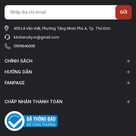
GỬI
459 Lê Văn Việt, Phường Tăng Nhơn Phú A, Tp. Thủ Đức
kitchencity.vn@gmail.com
0909646008
CHÍNH SÁCH
HƯỚNG DẪN
FANPAGE
Facebook
CHẤP NHẬN THANH TOÁN