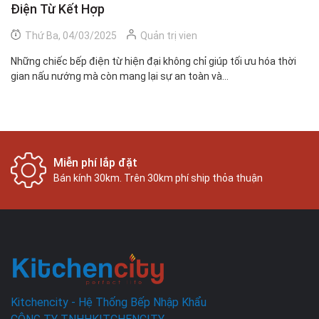
Điện Từ Kết Hợp
S
Thứ Ba, 04/03/2025
Quản trị vien
Những chiếc bếp điện từ hiện đại không chỉ giúp tối ưu hóa thời
Bế
gian nấu nướng mà còn mang lại sự an toàn và...
tư
Miễn phí lắp đặt
Bán kính 30km. Trên 30km phí ship thỏa thuận
Kitchencity - Hệ Thống Bếp Nhập Khẩu