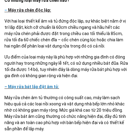
Có những loại máy rửa chén nào?
–
Máy rửa chén độc lập:
Với hai loại thiết kế âm và tủ đứng độc lập, sự khác biệt nằm ở vị
trí lắp đặt, kích cỡ chuẩn là 60cm chiều ngang và hầu hết các
máy rửa chén phải được đặt trong chiều cao tối thiểu là 85cm,
rửa tối đa 60 chiếc chén đĩa – cốc chén cùng lúc hoặc chia làm
hai ngăn để phân loại vật dụng rửa trong đó có cả nồi.
Ưu điểm của loại máy này là phù hợp với những gia đình có đông
người hay trong những ngày lễ tết, có sử dụng nhiều bát đũa. Rửa
tối đa được 14 bộ, tuy nhiên đây là dòng máy rửa bát phù hợp với
gia đình có không gian rộng và hiện đại.
– Máy rửa bát lắp đặt âm tủ:
Máy rửa chén âm tủ
thường có công suất cao, máy làm sạch
hiệu quả cả các loại nồi xoong và vật dụng nhà bếp lớn nhỏ khác
nhờ có không gian máy rộng. Mức giá khá cao từ 20 triệu đồng.
Máy rửa bát âm cũng thường có chức năng hiện đại, đầy đủ tính
năng và an toàn cao phù hợp với bàn bếp hiện đại và có thiết kế
sẵn phần để lắp máy.