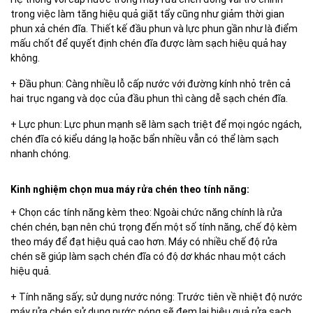
trong việc làm tăng hiệu quả giặt tẩy cũng như giảm thời gian
phun xả chén đĩa. Thiết kế đầu phun và lực phun gần như là điểm
mấu chốt để quyết định chén đĩa được làm sạch hiệu quả hay
không.
+ Đầu phun: Càng nhiều lỗ cấp nước với đường kính nhỏ trên cả
hai trục ngang và dọc của đầu phun thì càng dễ sạch chén đĩa.
+ Lực phun: Lực phun mạnh sẽ làm sạch triệt để mọi ngóc ngách,
chén đĩa có kiểu dáng lạ hoặc bẩn nhiều vẫn có thể làm sạch
nhanh chóng.
Kinh nghiệm chọn mua máy rửa chén theo tính năng:
+ Chọn các tính năng kèm theo: Ngoài chức năng chính là rửa
chén chén, bạn nên chú trọng đến một số tính năng, chế độ kèm
theo máy để đạt hiệu quả cao hơn. Máy có nhiều chế độ rửa
chén sẽ giúp làm sạch chén đĩa có độ dơ khác nhau một cách
hiệu quả.
+ Tính năng sấy; sử dụng nước nóng: Trước tiên về nhiệt độ nước
máy rửa chén sử dụng nước nóng sẽ đem lại hiệu quả rửa sạch