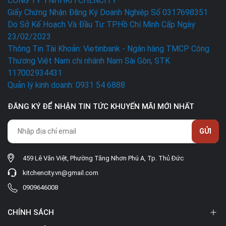
CÔNG TY TNHHKITCHENCITY
Giấy Chứng Nhận Đăng Ký Doanh Nghiệp Số 0317698351
Do Sở Kế Hoạch Và Đầu Tư TP.Hồ Chí Minh Cấp Ngày
23/02/2023
Thông Tin Tài Khoản: Vietinbank - Ngân hàng TMCP Công
Thương Việt Nam chi nhánh Nam Sài Gòn, STK
117002934431
Quản lý kinh doanh: 0931 54 6888
ĐĂNG KÝ ĐỂ NHẬN TIN TỨC KHUYẾN MÃI MỚI NHẤT
GỬI
459 Lê Văn Việt, Phường Tăng Nhơn Phú A, Tp. Thủ Đức
kitchencity.vn@gmail.com
0909646008
CHÍNH SÁCH