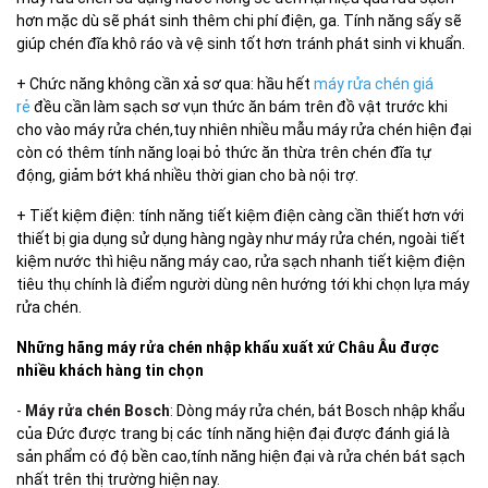
hơn mặc dù sẽ phát sinh thêm chi phí điện, ga. Tính năng sấy sẽ
giúp chén đĩa khô ráo và vệ sinh tốt hơn tránh phát sinh vi khuẩn.
+ Chức năng không cần xả sơ qua: hầu hết
máy rửa chén giá
rẻ
đều cần làm sạch sơ vụn thức ăn bám trên đồ vật trước khi
cho vào máy rửa chén,tuy nhiên nhiều mẫu máy rửa chén hiện đại
còn có thêm tính năng loại bỏ thức ăn thừa trên chén đĩa tự
động, giảm bớt khá nhiều thời gian cho bà nội trợ.
+ Tiết kiệm điện: tính năng tiết kiệm điện càng cần thiết hơn với
thiết bị gia dụng sử dụng hàng ngày như máy rửa chén, ngoài tiết
kiệm nước thì hiệu năng máy cao, rửa sạch nhanh tiết kiệm điện
tiêu thụ chính là điểm người dùng nên hướng tới khi chọn lựa máy
rửa chén.
Những hãng máy rửa chén nhập khẩu xuất xứ Châu Âu được
nhiều khách hàng tin chọn
-
Máy rửa chén Bosch
:
Dòng máy rửa chén, bát Bosch nhập khẩu
của Đức được trang bị các tính năng hiện đại được đánh giá là
sản phẩm có độ bền cao,tính năng hiện đại và rửa chén bát sạch
nhất trên thị trường hiện nay.