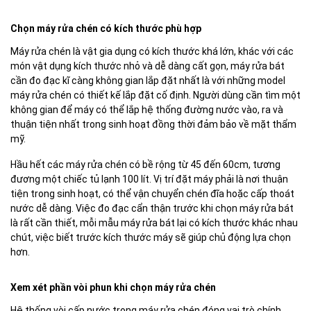
Chọn máy rửa chén có kích thước phù hợp
Máy rửa chén là vật gia dụng có kích thước khá lớn, khác với các
món vật dụng kích thước nhỏ và dễ dàng cất gọn, máy rửa bát
cần đo đạc kĩ càng không gian lắp đặt nhất là với những model
máy rửa chén có thiết kế lắp đặt cố định. Người dùng cần tìm một
không gian để máy có thể lắp hệ thống đường nước vào, ra và
thuận tiện nhất trong sinh hoạt đồng thời đảm bảo về mặt thẩm
mỹ.
Hầu hết các máy rửa chén có bề rộng từ 45 đến 60cm, tương
đương một chiếc tủ lạnh 100 lít. Vị trí đặt máy phải là nơi thuận
tiện trong sinh hoạt, có thể vận chuyển chén đĩa hoặc cấp thoát
nước dễ dàng. Việc đo đạc cẩn thận trước khi chọn máy rửa bát
là rất cần thiết, mỗi mẫu máy rửa bát lại có kích thước khác nhau
chút, việc biết trước kích thước máy sẽ giúp chủ động lựa chọn
hơn.
Xem xét phần vòi phun khi chọn máy rửa chén
Hệ thống vòi cấp nước trong máy rửa chén đóng vai trò chính