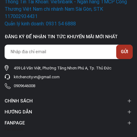
Thông Tin Tài Khoản: Vietinbank - Ngân hàng TMCP Công
Thương Việt Nam chi nhánh Nam Sài Gòn, STK
117002934431
Quản lý kinh doanh: 0931 54 6888
ĐĂNG KÝ ĐỂ NHẬN TIN TỨC KHUYẾN MÃI MỚI NHẤT
GỬI
459 Lê Văn Việt, Phường Tăng Nhơn Phú A, Tp. Thủ Đức
kitchencity.vn@gmail.com
0909646008
CHÍNH SÁCH
HƯỚNG DẪN
FANPAGE
Facebook