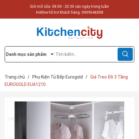
Giờ mở cửa: 08:00 - 20:30 các ngày trong tuần
Hotline hỗ trợ khách hàng:
0909646008
Danh mục sản phẩm
Trang chủ
/
Phụ Kiện Tủ Bếp Eurogold
/
Giá Treo Đồ 3 Tầng
EUROGOLD EUA1210