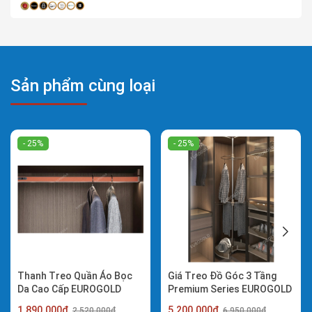
Sản phẩm cùng loại
- 25%
- 25%
Thanh Treo Quần Áo Bọc
Giá Treo Đồ Góc 3 Tầng
Da Cao Cấp EUROGOLD
Premium Series EUROGOLD
ETT900LT
EUA228270
1.890.000₫
5.200.000₫
2.520.000₫
6.950.000₫