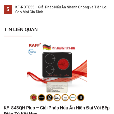
KF-ROTE55 – Giải Pháp Nấu Ăn Nhanh Chóng và Tiện Lợi
Cho Mọi Gia Đình
TIN LIÊN QUAN
KF-S48QH Plus – Giải Pháp Nấu Ăn Hiện Đại Với Bếp
K
Điện Từ Kết Hợp
S