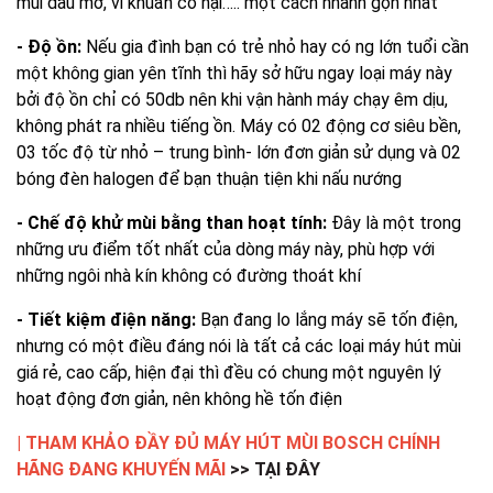
mùi dầu mỡ, vi khuẩn có hại….. một cách nhanh gọn nhất
- Độ ồn:
Nếu gia đình bạn có trẻ nhỏ hay có ng lớn tuổi cần
một không gian yên tĩnh thì hãy sở hữu ngay loại máy này
bởi độ ồn chỉ có 50db nên khi vận hành máy chạy êm dịu,
không phát ra nhiều tiếng ồn. Máy có 02 động cơ siêu bền,
03 tốc độ từ nhỏ – trung bình- lớn đơn giản sử dụng và 02
bóng đèn halogen để bạn thuận tiện khi nấu nướng
- Chế độ khử mùi bằng than hoạt tính:
Đây là một trong
những ưu điểm tốt nhất của dòng máy này, phù hợp với
những ngôi nhà kín không có đường thoát khí
- Tiết kiệm điện năng:
Bạn đang lo lắng máy sẽ tốn điện,
nhưng có một điều đáng nói là tất cả các loại máy hút mùi
giá rẻ, cao cấp, hiện đại thì đều có chung một nguyên lý
hoạt động đơn giản, nên không hề tốn điện
| THAM KHẢO ĐẦY ĐỦ MÁY HÚT MÙI BOSCH CHÍNH
HÃNG ĐANG KHUYẾN MÃI
>> TẠI ĐÂY