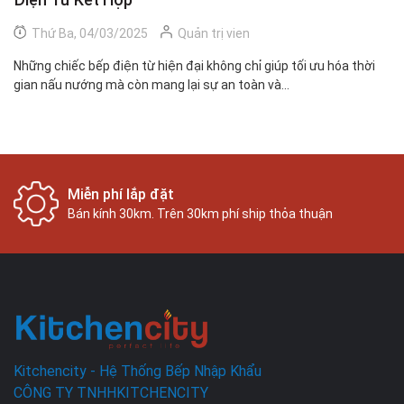
Thứ Ba, 04/03/2025
Quản trị vien
Những chiếc bếp điện từ hiện đại không chỉ giúp tối ưu hóa thời
Bế
gian nấu nướng mà còn mang lại sự an toàn và...
tư
Miễn phí lắp đặt
Bán kính 30km. Trên 30km phí ship thỏa thuận
Kitchencity - Hệ Thống Bếp Nhập Khẩu
CÔNG TY TNHHKITCHENCITY