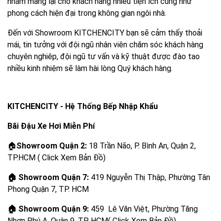
nhằm mang lại cho khách hàng nhiều tiện ích cũng như
phong cách hiện đại trong không gian ngôi nhà.
Đến với Showroom KITCHENCITY bạn sẽ cảm thấy thoải
mái, tin tưởng với đội ngũ nhân viên chăm sóc khách hàng
chuyên nghiêp, đội ngũ tư vấn và kỹ thuật được đào tao
nhiều kinh nhiệm sẽ làm hài lòng Quý khách hàng.
KITCHENCITY - Hệ Thống Bếp Nhập Khẩu
Bãi Đậu Xe Hơi Miễn Phí
🏠
Showroom Quận 2:
18 Trần Não, P. Bình An, Quận 2,
TP.HCM ( Click Xem Bản Đồ)
🏠
Showroom Quận 7:
419 Nguyễn Thị Thập, Phường Tân
Phong Quận 7, TP. HCM
🏠
Showroom Quận 9:
459 Lê Văn Việt, Phường Tăng
Nhơn Phú A, Quận 9, TP. HCM( Click Xem Bản Đồ)