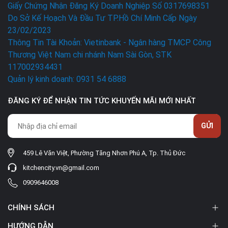
Giấy Chứng Nhận Đăng Ký Doanh Nghiệp Số 0317698351
Do Sở Kế Hoạch Và Đầu Tư TP.Hồ Chí Minh Cấp Ngày
23/02/2023
Thông Tin Tài Khoản: Vietinbank - Ngân hàng TMCP Công
Thương Việt Nam chi nhánh Nam Sài Gòn, STK
117002934431
Quản lý kinh doanh: 0931 54 6888
ĐĂNG KÝ ĐỂ NHẬN TIN TỨC KHUYẾN MÃI MỚI NHẤT
GỬI
459 Lê Văn Việt, Phường Tăng Nhơn Phú A, Tp. Thủ Đức
kitchencity.vn@gmail.com
0909646008
CHÍNH SÁCH
HƯỚNG DẪN