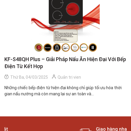
KF-S48QH Plus – Giải Pháp Nấu Ăn Hiện Đại Với Bếp
K
Điện Từ Kết Hợp
S
Thứ Ba, 04/03/2025
Quản trị vien
Những chiếc bếp điện từ hiện đại không chỉ giúp tối ưu hóa thời
Bế
gian nấu nướng mà còn mang lại sự an toàn và...
tư
Miễn phí lắp đặt