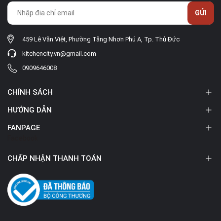
GỬI
459 Lê Văn Việt, Phường Tăng Nhơn Phú A, Tp. Thủ Đức
kitchencity.vn@gmail.com
0909646008
CHÍNH SÁCH
HƯỚNG DẪN
FANPAGE
Facebook
CHẤP NHẬN THANH TOÁN