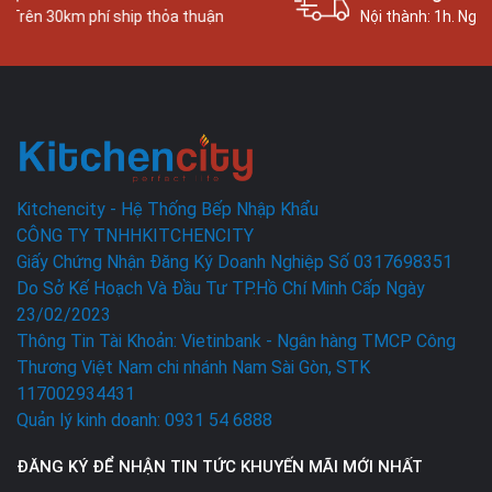
Bán kính 30km. Trên 30km phí ship thỏa thuận
Kitchencity - Hệ Thống Bếp Nhập Khẩu
CÔNG TY TNHHKITCHENCITY
Giấy Chứng Nhận Đăng Ký Doanh Nghiệp Số 0317698351
Do Sở Kế Hoạch Và Đầu Tư TP.Hồ Chí Minh Cấp Ngày
23/02/2023
Thông Tin Tài Khoản: Vietinbank - Ngân hàng TMCP Công
Thương Việt Nam chi nhánh Nam Sài Gòn, STK
117002934431
Quản lý kinh doanh: 0931 54 6888
ĐĂNG KÝ ĐỂ NHẬN TIN TỨC KHUYẾN MÃI MỚI NHẤT