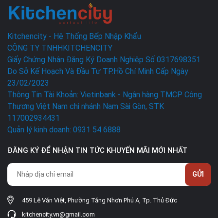
Kitchencity - Hệ Thống Bếp Nhập Khẩu
CÔNG TY TNHHKITCHENCITY
Giấy Chứng Nhận Đăng Ký Doanh Nghiệp Số 0317698351
Do Sở Kế Hoạch Và Đầu Tư TP.Hồ Chí Minh Cấp Ngày
23/02/2023
Thông Tin Tài Khoản: Vietinbank - Ngân hàng TMCP Công
Thương Việt Nam chi nhánh Nam Sài Gòn, STK
117002934431
Quản lý kinh doanh: 0931 54 6888
ĐĂNG KÝ ĐỂ NHẬN TIN TỨC KHUYẾN MÃI MỚI NHẤT
GỬI
459 Lê Văn Việt, Phường Tăng Nhơn Phú A, Tp. Thủ Đức
kitchencity.vn@gmail.com