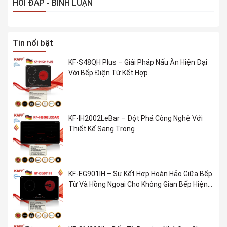
HỎI ĐÁP - BÌNH LUẬN
Tin nổi bật
KF-S48QH Plus – Giải Pháp Nấu Ăn Hiện Đại
Với Bếp Điện Từ Kết Hợp
KF-IH2002LeBar – Đột Phá Công Nghệ Với
Thiết Kế Sang Trọng
KF-EG901IH – Sự Kết Hợp Hoàn Hảo Giữa Bếp
Từ Và Hồng Ngoại Cho Không Gian Bếp Hiện
Đại