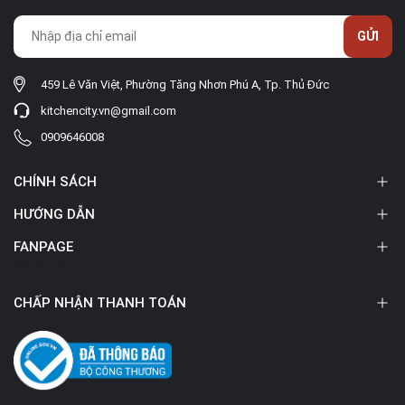
GỬI
459 Lê Văn Việt, Phường Tăng Nhơn Phú A, Tp. Thủ Đức
kitchencity.vn@gmail.com
0909646008
CHÍNH SÁCH
HƯỚNG DẪN
FANPAGE
Facebook
CHẤP NHẬN THANH TOÁN