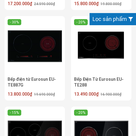
17.200.000₫
15.800.000₫
24.590.000₫
19.800.000₫
Lọc sản phẩm
- 30%
- 20%
Bếp điện từ Eurosun EU-
Bếp Điện Từ Eurosun EU-
TE887G
TE288
13.800.000₫
13.490.000₫
19.690.000₫
16.900.000₫
- 15%
- 20%