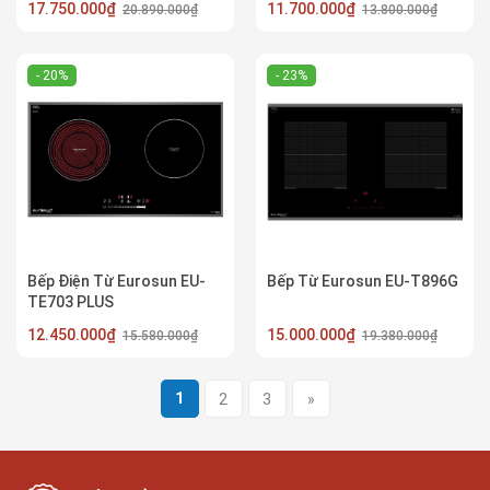
17.750.000₫
11.700.000₫
20.890.000₫
13.800.000₫
- 20%
- 23%
Bếp Điện Từ Eurosun EU-
Bếp Từ Eurosun EU-T896G
TE703 PLUS
12.450.000₫
15.000.000₫
15.580.000₫
19.380.000₫
1
2
3
»