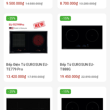
9.500.000₫
8.700.000₫
14.580.000₫
13.280.000₫
- 25%
- 15%
Bếp Điện Từ EUROSUN EU-
Bếp Từ EUROSUN EU-
TE779 Pro
T888G
13.420.000₫
19.450.000₫
17.890.000₫
22.890.000₫
- 25%
- 15%