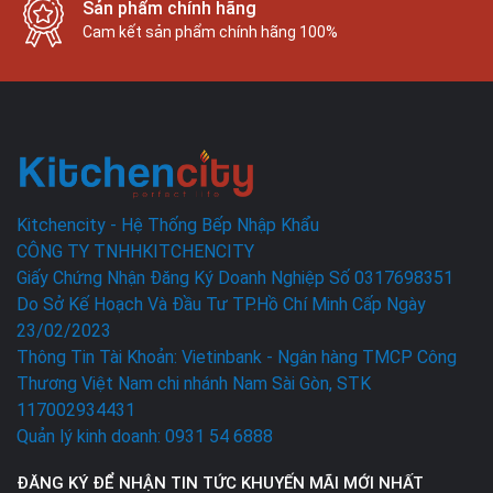
Sản phẩm chính hãng
Cam kết sản phẩm chính hãng 100%
Kitchencity - Hệ Thống Bếp Nhập Khẩu
CÔNG TY TNHHKITCHENCITY
Giấy Chứng Nhận Đăng Ký Doanh Nghiệp Số 0317698351
Do Sở Kế Hoạch Và Đầu Tư TP.Hồ Chí Minh Cấp Ngày
23/02/2023
Thông Tin Tài Khoản: Vietinbank - Ngân hàng TMCP Công
Thương Việt Nam chi nhánh Nam Sài Gòn, STK
117002934431
Quản lý kinh doanh: 0931 54 6888
ĐĂNG KÝ ĐỂ NHẬN TIN TỨC KHUYẾN MÃI MỚI NHẤT